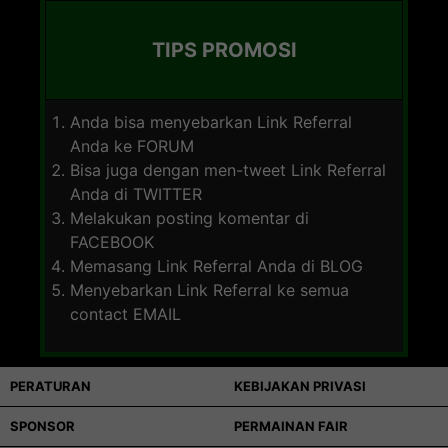
TIPS PROMOSI
Anda bisa menyebarkan Link Referral
Anda ke FORUM
Bisa juga dengan men-tweet Link Referral
Anda di TWITTER
Melakukan posting komentar di
FACEBOOK
Memasang Link Referral Anda di BLOG
Menyebarkan Link Referral ke semua
contact EMAIL
PERATURAN
KEBIJAKAN PRIVASI
SPONSOR
PERMAINAN FAIR