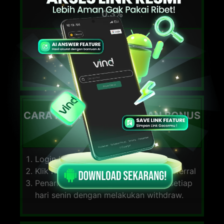
0.3%
PROXY BETTING
0.05%
CARA MELIHAT KOMISI DAN BONUS
REFERRAL
Login ke MEJAHOKI
Klik REFERRAL untuk melihat total Referral
Penarikan Referral dapat dilakukan setiap
hari senin dengan melakukan withdraw.