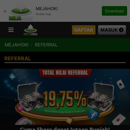
MEJAHOKI
×
Download
Mobile App
DAFTAR
MASUK
MEJAHOKI
REFERRAL
REFERRAL